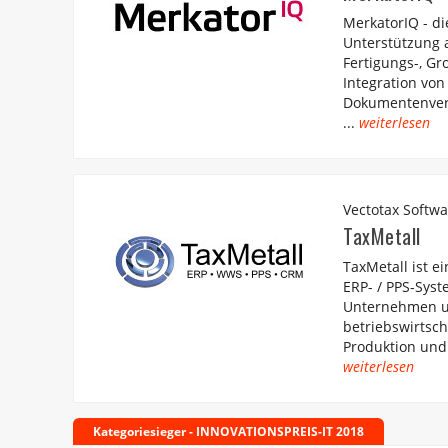
MerkatorIQ - die
Unterstützung 
Fertigungs-, G
Integration von
Dokumentenverw
...
weiterlesen
Vectotax Soft
TaxMetall
TaxMetall ist e
ERP- / PPS-Syst
Unternehmen un
betriebswirtsc
Produktion und 
weiterlesen
Kategoriesieger - INNOVATIONSPREIS-IT 2018