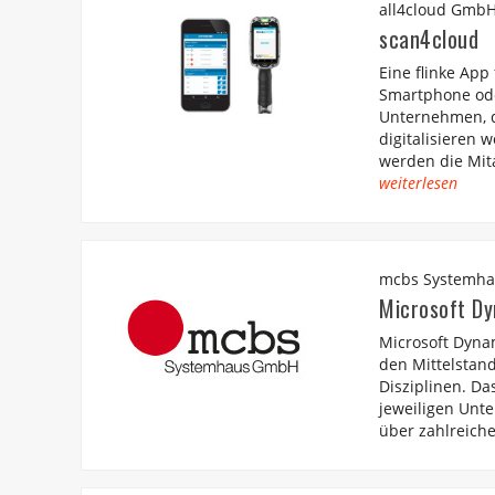
all4cloud GmbH
scan4cloud
Eine flinke App
Smartphone ode
Unternehmen, d
digitalisieren 
werden die Mita
weiterlesen
mcbs Systemh
Microsoft D
Microsoft Dynam
den Mittelstand
Disziplinen. Da
jeweiligen Unt
über zahlreich