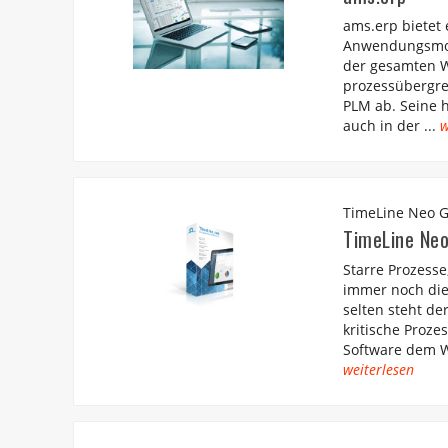
ams.erp bietet
Anwendungsmodu
der gesamten W
prozessübergre
PLM ab. Seine h
auch in der ...
w
TimeLine Neo
TimeLine Ne
Starre Prozesse
immer noch die
selten steht de
kritische Proz
Software dem W
weiterlesen