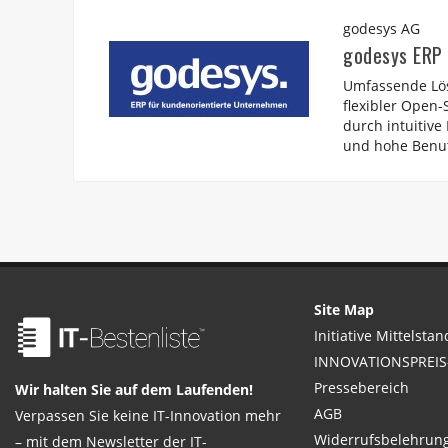
godesys AG
godesys ERP
Umfassende Lös
flexibler Open-
durch intuitiv
und hohe Benut
Site Map
Initiative Mittelstan
INNOVATIONSPREIS-
Pressebereich
Wir halten Sie auf dem Laufenden!
AGB
Verpassen Sie keine IT-Innovation mehr
Widerrufsbelehrun
– mit dem Newsletter der IT-