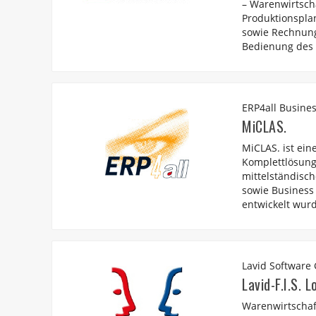
– Warenwirtscha
Produktionspla
sowie Rechnungs
Bedienung des E
ERP4all Busine
MiCLAS.
MiCLAS. ist ein
Komplettlösung,
mittelständisc
sowie Business
entwickelt wur
Lavid Softwar
Lavid-F.I.S. L
Warenwirtschaft