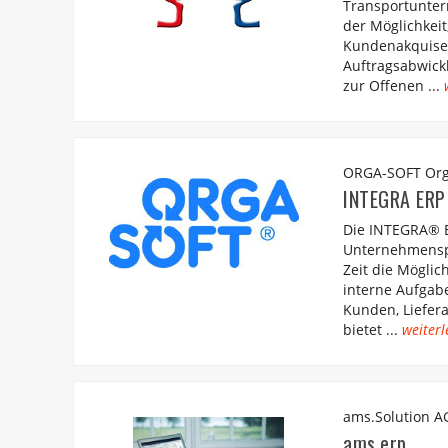
Transportunte
der Möglichkeit
Kundenakquise 
Auftragsabwick
zur Offenen ...
ORGA-SOFT Org
INTEGRA ERP
Die INTEGRA® ER
Unternehmenspr
Zeit die Mögli
interne Aufgabe
Kunden, Liefera
bietet ...
weiterl
ams.Solution A
ams.erp