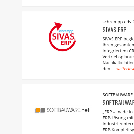
schrempp edv
SIVAS.ERP
SIVAS.ERP begle
Ihren gesamten
integriertem C
Vertriebsplanu
Nachkalkulation
den ...
weiterles
SOFTBAUWARE
SOFTBAUWAR
„ERP – made in
ERP-Lösung mit
Industrieunter
ERP-Komplettsy