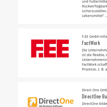
und Futtermitte
Rückverfolgbark
sicherzustelle
Lebensmittel“ ..
F.EE GmbH Info
FactWork
Die Unternehme
ist die flexible
Unternehmensso
FactWork schaff
Prozesse, z. B.
Direct One Gm
DirectOne Bu
DirectOne bild