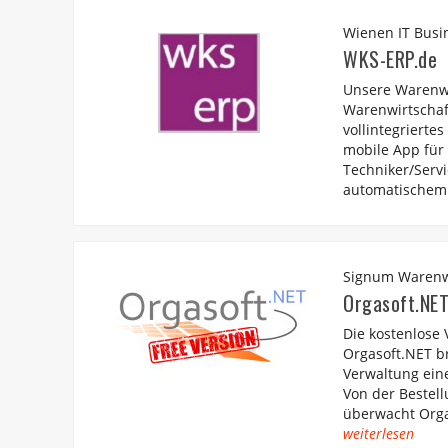
Wienen IT Busi
WKS-ERP.de
Unsere Warenwir
Warenwirtschaf
vollintegrierte
mobile App für 
Techniker/Servi
automatischem 
Signum Warenw
Orgasoft.NET
Die kostenlose
Orgasoft.NET br
Verwaltung ein
Von der Bestel
überwacht Orga
weiterlesen